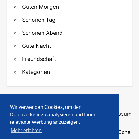
Guten Morgen
Schönen Tag
Schönen Abend
Gute Nacht
Freundschaft
Kategorien
↑ Zurück zum Anfang
Wir verwenden Cookies, um den
Über uns
·
Kontakt
·
Datenschutz
·
Impressum
Datenverkehr zu analysieren und Ihnen
relevante Werbung anzuzeigen.
Mehr erfahren
© 2008-2026
GBPicsOnline
· Bilder und Sprüche