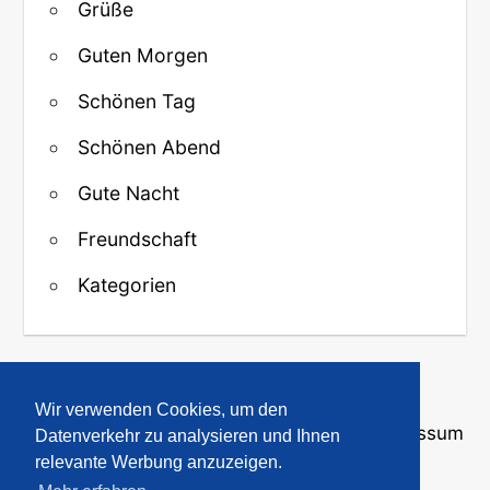
Grüße
Guten Morgen
Schönen Tag
Schönen Abend
Gute Nacht
Freundschaft
Kategorien
↑ Zurück zum Anfang
Wir verwenden Cookies, um den
Über uns
·
Kontakt
·
Datenschutz
·
Impressum
Datenverkehr zu analysieren und Ihnen
relevante Werbung anzuzeigen.