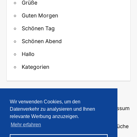
Grüße
Guten Morgen
Schönen Tag
Schönen Abend
Hallo
Kategorien
↑ Zurück zum Anfang
Wir verwenden Cookies, um den
Über uns
·
Kontakt
·
Datenschutz
·
Impressum
Datenverkehr zu analysieren und Ihnen
relevante Werbung anzuzeigen.
Mehr erfahren
© 2008-2026
GBPicsOnline
· Bilder und Sprüche
für WhatsApp und Profile