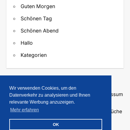
Guten Morgen
Schönen Tag
Schönen Abend
Hallo
Kategorien
↑ Zurück zum Anfang
Wir verwenden Cookies, um den
Über uns
·
Kontakt
·
Datenschutz
·
Impressum
Datenverkehr zu analysieren und Ihnen
relevante Werbung anzuzeigen.
Mehr erfahren
© 2008-2026
GBPicsOnline
· Bilder und Sprüche
für WhatsApp und Profile
OK