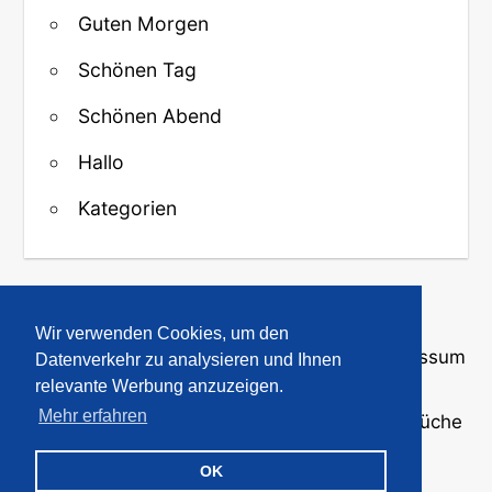
Guten Morgen
Schönen Tag
Schönen Abend
Hallo
Kategorien
↑ Zurück zum Anfang
Wir verwenden Cookies, um den
Über uns
·
Kontakt
·
Datenschutz
·
Impressum
Datenverkehr zu analysieren und Ihnen
relevante Werbung anzuzeigen.
Mehr erfahren
© 2008-2026
GBPicsOnline
· Bilder und Sprüche
für WhatsApp und Profile
OK