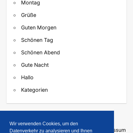
Montag
Grüße
Guten Morgen
Schönen Tag
Schönen Abend
Gute Nacht
Hallo
Kategorien
↑ Zurück zum Anfang
Wir verwenden Cookies, um den
Über uns
·
Kontakt
·
Datenschutz
·
Impressum
Datenverkehr zu analysieren und Ihnen