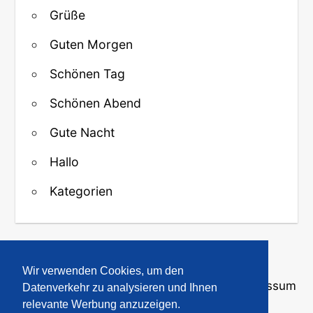
Grüße
Guten Morgen
Schönen Tag
Schönen Abend
Gute Nacht
Hallo
Kategorien
↑ Zurück zum Anfang
Wir verwenden Cookies, um den
Über uns
·
Kontakt
·
Datenschutz
·
Impressum
Datenverkehr zu analysieren und Ihnen
relevante Werbung anzuzeigen.