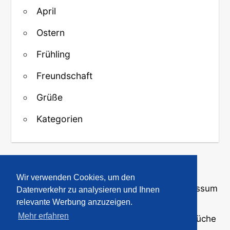
April
Ostern
Frühling
Freundschaft
Grüße
Kategorien
↑ Zurück zum Anfang
Wir verwenden Cookies, um den
Über uns
·
Kontakt
·
Datenschutz
·
Impressum
Datenverkehr zu analysieren und Ihnen
relevante Werbung anzuzeigen.
Mehr erfahren
© 2008-2026
GBPicsOnline
· Bilder und Sprüche