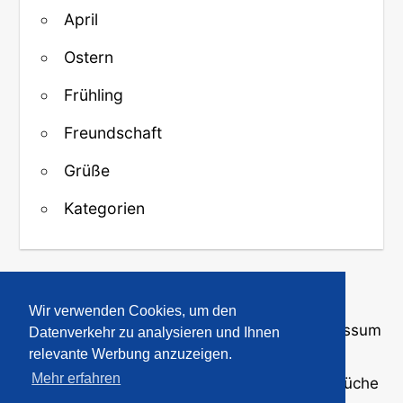
April
Ostern
Frühling
Freundschaft
Grüße
Kategorien
↑ Zurück zum Anfang
Wir verwenden Cookies, um den
Über uns
·
Kontakt
·
Datenschutz
·
Impressum
Datenverkehr zu analysieren und Ihnen
relevante Werbung anzuzeigen.
Mehr erfahren
© 2008-2026
GBPicsOnline
· Bilder und Sprüche