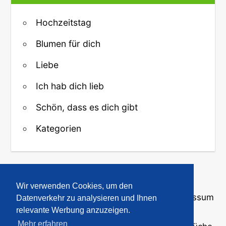
Hochzeitstag
Blumen für dich
Liebe
Ich hab dich lieb
Schön, dass es dich gibt
Kategorien
↑ Zurück zum Anfang
Wir verwenden Cookies, um den
Über uns
·
Kontakt
·
Datenschutz
·
Impressum
Datenverkehr zu analysieren und Ihnen
relevante Werbung anzuzeigen.
Mehr erfahren