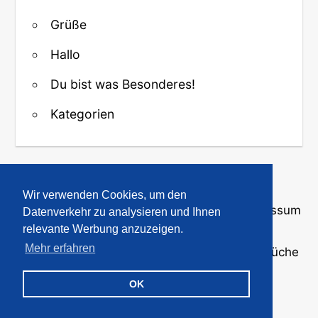
Grüße
Hallo
Du bist was Besonderes!
Kategorien
↑ Zurück zum Anfang
Wir verwenden Cookies, um den
Über uns
·
Kontakt
·
Datenschutz
·
Impressum
Datenverkehr zu analysieren und Ihnen
relevante Werbung anzuzeigen.
Mehr erfahren
© 2008-2026
GBPicsOnline
· Bilder und Sprüche
für WhatsApp und Profile
OK