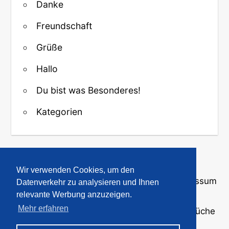
Danke
Freundschaft
Grüße
Hallo
Du bist was Besonderes!
Kategorien
↑ Zurück zum Anfang
Wir verwenden Cookies, um den
Über uns
·
Kontakt
·
Datenschutz
·
Impressum
Datenverkehr zu analysieren und Ihnen
relevante Werbung anzuzeigen.
Mehr erfahren
© 2008-2026
GBPicsOnline
· Bilder und Sprüche
für WhatsApp und Profile