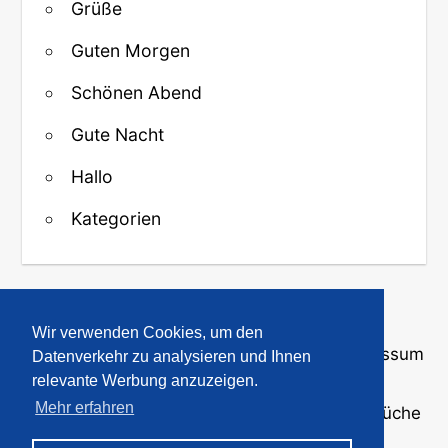
Grüße
Guten Morgen
Schönen Abend
Gute Nacht
Hallo
Kategorien
↑ Zurück zum Anfang
Wir verwenden Cookies, um den
Über uns
·
Kontakt
·
Datenschutz
·
Impressum
Datenverkehr zu analysieren und Ihnen
relevante Werbung anzuzeigen.
Mehr erfahren
© 2008-2026
GBPicsOnline
· Bilder und Sprüche
für WhatsApp und Profile