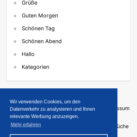
Grüße
Guten Morgen
Schönen Tag
Schönen Abend
Hallo
Kategorien
↑ Zurück zum Anfang
Wir verwenden Cookies, um den
Über uns
·
Kontakt
·
Datenschutz
·
Impressum
Datenverkehr zu analysieren und Ihnen
relevante Werbung anzuzeigen.
Mehr erfahren
© 2008-2026
GBPicsOnline
· Bilder und Sprüche
für WhatsApp und Profile