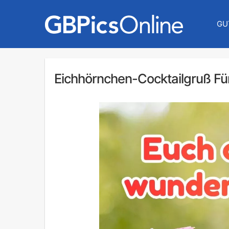
GU
Eichhörnchen-Cocktailgruß Fü