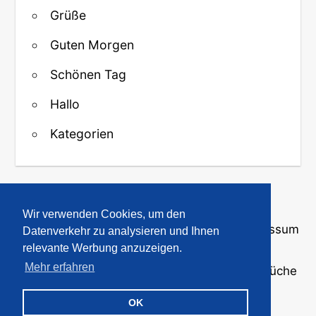
Grüße
Guten Morgen
Schönen Tag
Hallo
Kategorien
↑ Zurück zum Anfang
Wir verwenden Cookies, um den
Über uns
·
Kontakt
·
Datenschutz
·
Impressum
Datenverkehr zu analysieren und Ihnen
relevante Werbung anzuzeigen.
Mehr erfahren
© 2008-2026
GBPicsOnline
· Bilder und Sprüche
für WhatsApp und Profile
OK