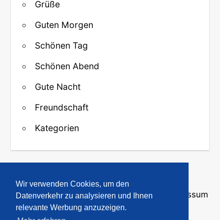
Grüße
Guten Morgen
Schönen Tag
Schönen Abend
Gute Nacht
Freundschaft
Kategorien
↑ Zurück zum Anfang
Wir verwenden Cookies, um den
Über uns
·
Kontakt
·
Datenschutz
·
Impressum
Datenverkehr zu analysieren und Ihnen
relevante Werbung anzuzeigen.