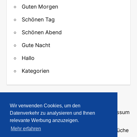
Guten Morgen
Schönen Tag
Schönen Abend
Gute Nacht
Hallo
Kategorien
↑ Zurück zum Anfang
Wir verwenden Cookies, um den
Über uns
·
Kontakt
·
Datenschutz
·
Impressum
Datenverkehr zu analysieren und Ihnen
relevante Werbung anzuzeigen.
Mehr erfahren
© 2008-2026
GBPicsOnline
· Bilder und Sprüche