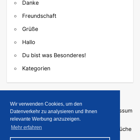
Danke
Freundschaft
Grüße
Hallo
Du bist was Besonderes!
Kategorien
↑ Zurück zum Anfang
Wir verwenden Cookies, um den
Über uns
·
Kontakt
·
Datenschutz
·
Impressum
Datenverkehr zu analysieren und Ihnen
relevante Werbung anzuzeigen.
Mehr erfahren
© 2008-2026
GBPicsOnline
· Bilder und Sprüche
für WhatsApp und Profile