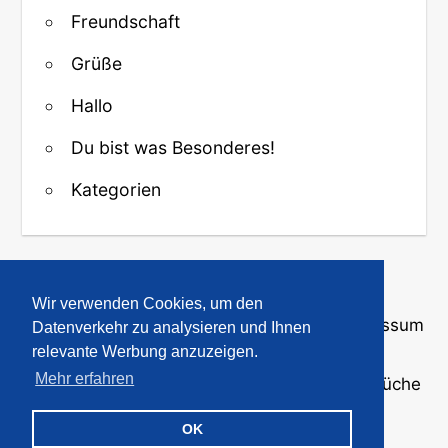
Freundschaft
Grüße
Hallo
Du bist was Besonderes!
Kategorien
↑ Zurück zum Anfang
Wir verwenden Cookies, um den
Über uns
·
Kontakt
·
Datenschutz
·
Impressum
Datenverkehr zu analysieren und Ihnen
relevante Werbung anzuzeigen.
Mehr erfahren
© 2008-2026
GBPicsOnline
· Bilder und Sprüche
für WhatsApp und Profile
OK