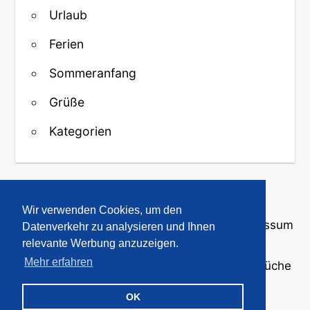
Urlaub
Ferien
Sommeranfang
Grüße
Kategorien
↑ Zurück zum Anfang
Wir verwenden Cookies, um den
Über uns
·
Kontakt
·
Datenschutz
·
Impressum
Datenverkehr zu analysieren und Ihnen
relevante Werbung anzuzeigen.
Mehr erfahren
© 2008-2026
GBPicsOnline
· Bilder und Sprüche
für WhatsApp und Profile
OK