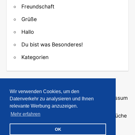
Freundschaft
Grüße
Hallo
Du bist was Besonderes!
Kategorien
↑ Zurück zum Anfang
Wir verwenden Cookies, um den
Über uns
·
Kontakt
·
Datenschutz
·
Impressum
Datenverkehr zu analysieren und Ihnen
relevante Werbung anzuzeigen.
Mehr erfahren
© 2008-2026
GBPicsOnline
· Bilder und Sprüche
für WhatsApp und Profile
OK