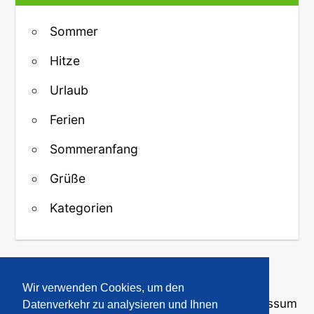
Sommer
Hitze
Urlaub
Ferien
Sommeranfang
Grüße
Kategorien
↑ Zurück zum Anfang
Wir verwenden Cookies, um den
Über uns
·
Kontakt
·
Datenschutz
·
Impressum
Datenverkehr zu analysieren und Ihnen