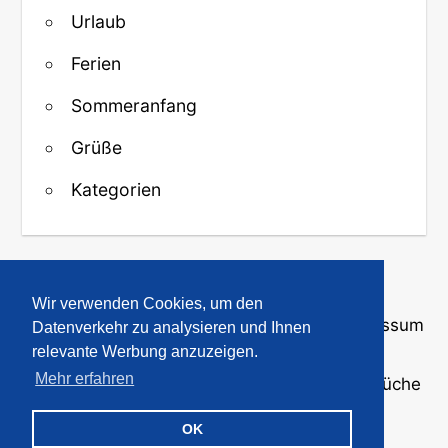
Urlaub
Ferien
Sommeranfang
Grüße
Kategorien
↑ Zurück zum Anfang
Wir verwenden Cookies, um den
Über uns
·
Kontakt
·
Datenschutz
·
Impressum
Datenverkehr zu analysieren und Ihnen
relevante Werbung anzuzeigen.
Mehr erfahren
© 2008-2026
GBPicsOnline
· Bilder und Sprüche
für WhatsApp und Profile
OK